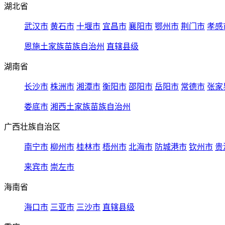
湖北省
武汉市
黄石市
十堰市
宜昌市
襄阳市
鄂州市
荆门市
孝感
恩施土家族苗族自治州
直辖县级
湖南省
长沙市
株洲市
湘潭市
衡阳市
邵阳市
岳阳市
常德市
张家
娄底市
湘西土家族苗族自治州
广西壮族自治区
南宁市
柳州市
桂林市
梧州市
北海市
防城港市
钦州市
贵
来宾市
崇左市
海南省
海口市
三亚市
三沙市
直辖县级