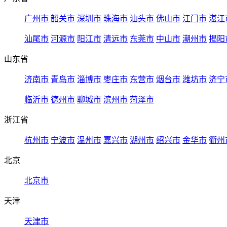
广州市
韶关市
深圳市
珠海市
汕头市
佛山市
江门市
湛江
汕尾市
河源市
阳江市
清远市
东莞市
中山市
潮州市
揭阳
山东省
济南市
青岛市
淄博市
枣庄市
东营市
烟台市
潍坊市
济宁
临沂市
德州市
聊城市
滨州市
菏泽市
浙江省
杭州市
宁波市
温州市
嘉兴市
湖州市
绍兴市
金华市
衢州
北京
北京市
天津
天津市