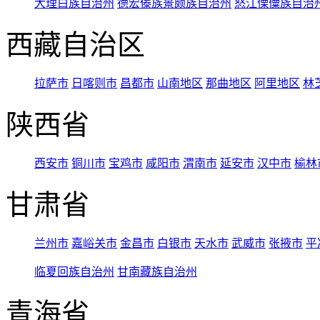
大理白族自治州
德宏傣族景颇族自治州
怒江傈僳族自治
西藏自治区
拉萨市
日喀则市
昌都市
山南地区
那曲地区
阿里地区
林
陕西省
西安市
铜川市
宝鸡市
咸阳市
渭南市
延安市
汉中市
榆林
甘肃省
兰州市
嘉峪关市
金昌市
白银市
天水市
武威市
张掖市
平
临夏回族自治州
甘南藏族自治州
青海省