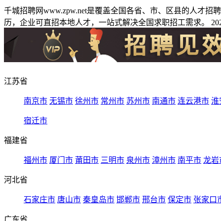
千城招聘网www.zpw.net是覆盖全国各省、市、区县的人
历，企业可直招本地人才，一站式解决全国求职招工需求。 2026
江苏省
南京市
无锡市
徐州市
常州市
苏州市
南通市
连云港市
淮
宿迁市
福建省
福州市
厦门市
莆田市
三明市
泉州市
漳州市
南平市
龙岩
河北省
石家庄市
唐山市
秦皇岛市
邯郸市
邢台市
保定市
张家口
广东省