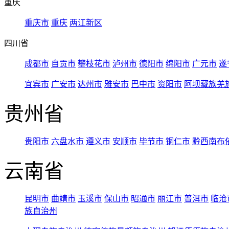
重庆
重庆市
重庆
两江新区
四川省
成都市
自贡市
攀枝花市
泸州市
德阳市
绵阳市
广元市
遂
宜宾市
广安市
达州市
雅安市
巴中市
资阳市
阿坝藏族羌
贵州省
贵阳市
六盘水市
遵义市
安顺市
毕节市
铜仁市
黔西南布
云南省
昆明市
曲靖市
玉溪市
保山市
昭通市
丽江市
普洱市
临沧
族自治州