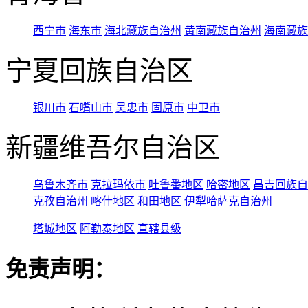
西宁市
海东市
海北藏族自治州
黄南藏族自治州
海南藏族
宁夏回族自治区
银川市
石嘴山市
吴忠市
固原市
中卫市
新疆维吾尔自治区
乌鲁木齐市
克拉玛依市
吐鲁番地区
哈密地区
昌吉回族自
克孜自治州
喀什地区
和田地区
伊犁哈萨克自治州
塔城地区
阿勒泰地区
直辖县级
免责声明：