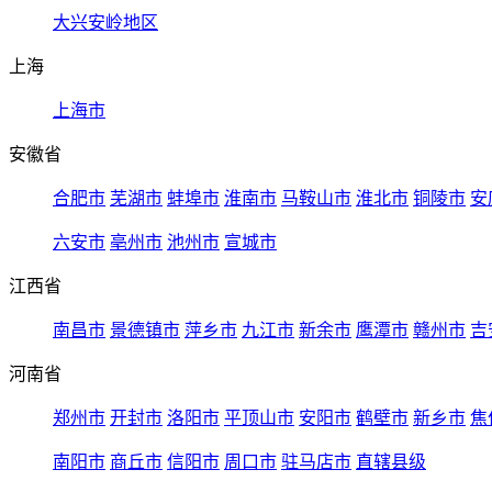
大兴安岭地区
上海
上海市
安徽省
合肥市
芜湖市
蚌埠市
淮南市
马鞍山市
淮北市
铜陵市
安
六安市
亳州市
池州市
宣城市
江西省
南昌市
景德镇市
萍乡市
九江市
新余市
鹰潭市
赣州市
吉
河南省
郑州市
开封市
洛阳市
平顶山市
安阳市
鹤壁市
新乡市
焦
南阳市
商丘市
信阳市
周口市
驻马店市
直辖县级