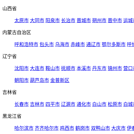
山西省
太原市
大同市
阳泉市
长治市
晋城市
朔州市
晋中市
运城
内蒙古自治区
呼和浩特市
包头市
乌海市
赤峰市
通辽市
鄂尔多斯市
呼
辽宁省
沈阳市
大连市
鞍山市
抚顺市
本溪市
丹东市
锦州市
营口
朝阳市
葫芦岛市
金普新区
吉林省
长春市
吉林市
四平市
辽源市
通化市
白山市
松原市
白城
黑龙江省
哈尔滨市
齐齐哈尔市
鸡西市
鹤岗市
双鸭山市
大庆市
伊