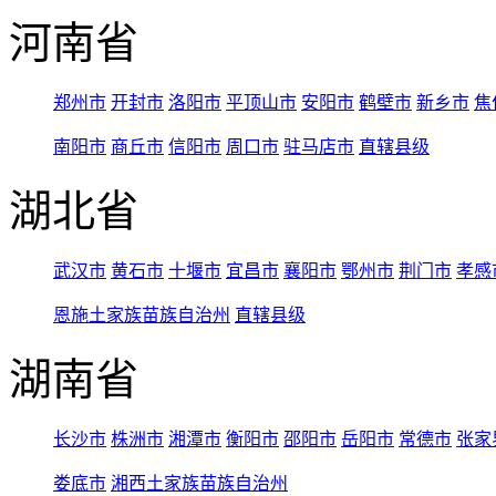
河南省
郑州市
开封市
洛阳市
平顶山市
安阳市
鹤壁市
新乡市
焦
南阳市
商丘市
信阳市
周口市
驻马店市
直辖县级
湖北省
武汉市
黄石市
十堰市
宜昌市
襄阳市
鄂州市
荆门市
孝感
恩施土家族苗族自治州
直辖县级
湖南省
长沙市
株洲市
湘潭市
衡阳市
邵阳市
岳阳市
常德市
张家
娄底市
湘西土家族苗族自治州