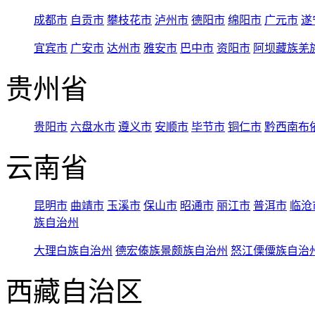
成都市
自贡市
攀枝花市
泸州市
德阳市
绵阳市
广元市
遂
宜宾市
广安市
达州市
雅安市
巴中市
资阳市
阿坝藏族羌
贵州省
贵阳市
六盘水市
遵义市
安顺市
毕节市
铜仁市
黔西南布
云南省
昆明市
曲靖市
玉溪市
保山市
昭通市
丽江市
普洱市
临沧
族自治州
大理白族自治州
德宏傣族景颇族自治州
怒江傈僳族自治
西藏自治区