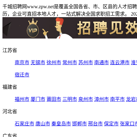
千城招聘网www.zpw.net是覆盖全国各省、市、区县的人
历，企业可直招本地人才，一站式解决全国求职招工需求。 2026
江苏省
南京市
无锡市
徐州市
常州市
苏州市
南通市
连云港市
淮
宿迁市
福建省
福州市
厦门市
莆田市
三明市
泉州市
漳州市
南平市
龙岩
河北省
石家庄市
唐山市
秦皇岛市
邯郸市
邢台市
保定市
张家口
广东省