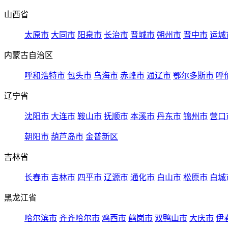
山西省
太原市
大同市
阳泉市
长治市
晋城市
朔州市
晋中市
运城
内蒙古自治区
呼和浩特市
包头市
乌海市
赤峰市
通辽市
鄂尔多斯市
呼
辽宁省
沈阳市
大连市
鞍山市
抚顺市
本溪市
丹东市
锦州市
营口
朝阳市
葫芦岛市
金普新区
吉林省
长春市
吉林市
四平市
辽源市
通化市
白山市
松原市
白城
黑龙江省
哈尔滨市
齐齐哈尔市
鸡西市
鹤岗市
双鸭山市
大庆市
伊