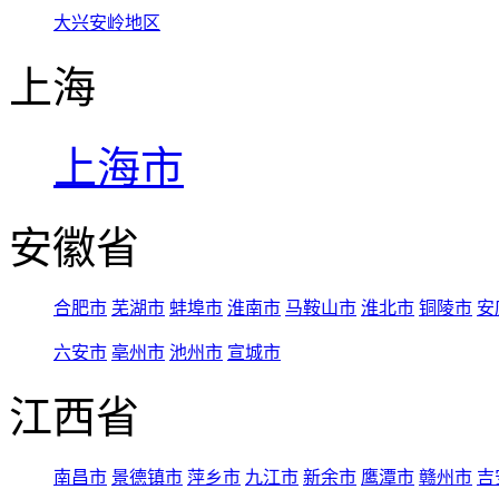
大兴安岭地区
上海
上海市
安徽省
合肥市
芜湖市
蚌埠市
淮南市
马鞍山市
淮北市
铜陵市
安
六安市
亳州市
池州市
宣城市
江西省
南昌市
景德镇市
萍乡市
九江市
新余市
鹰潭市
赣州市
吉