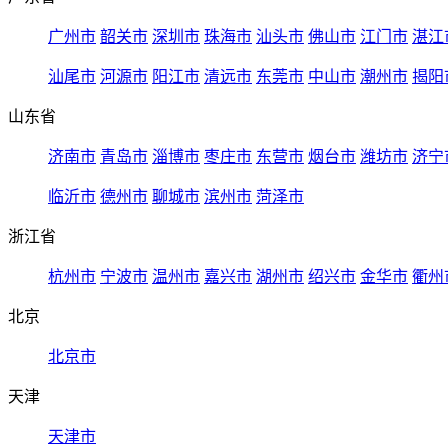
广州市
韶关市
深圳市
珠海市
汕头市
佛山市
江门市
湛江
汕尾市
河源市
阳江市
清远市
东莞市
中山市
潮州市
揭阳
山东省
济南市
青岛市
淄博市
枣庄市
东营市
烟台市
潍坊市
济宁
临沂市
德州市
聊城市
滨州市
菏泽市
浙江省
杭州市
宁波市
温州市
嘉兴市
湖州市
绍兴市
金华市
衢州
北京
北京市
天津
天津市