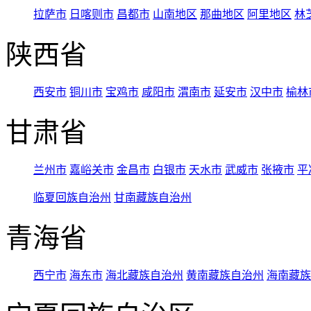
拉萨市
日喀则市
昌都市
山南地区
那曲地区
阿里地区
林
陕西省
西安市
铜川市
宝鸡市
咸阳市
渭南市
延安市
汉中市
榆林
甘肃省
兰州市
嘉峪关市
金昌市
白银市
天水市
武威市
张掖市
平
临夏回族自治州
甘南藏族自治州
青海省
西宁市
海东市
海北藏族自治州
黄南藏族自治州
海南藏族