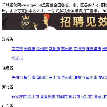
千城招聘网www.zpw.net是覆盖全国各省、市、区县的人
历，企业可直招本地人才，一站式解决全国求职招工需求。 2026
江苏省
南京市
无锡市
徐州市
常州市
苏州市
南通市
连云港市
淮
宿迁市
福建省
福州市
厦门市
莆田市
三明市
泉州市
漳州市
南平市
龙岩
河北省
石家庄市
唐山市
秦皇岛市
邯郸市
邢台市
保定市
张家口
广东省