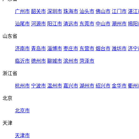
广州市
韶关市
深圳市
珠海市
汕头市
佛山市
江门市
湛江
汕尾市
河源市
阳江市
清远市
东莞市
中山市
潮州市
揭阳
山东省
济南市
青岛市
淄博市
枣庄市
东营市
烟台市
潍坊市
济宁
临沂市
德州市
聊城市
滨州市
菏泽市
浙江省
杭州市
宁波市
温州市
嘉兴市
湖州市
绍兴市
金华市
衢州
北京
北京市
天津
天津市