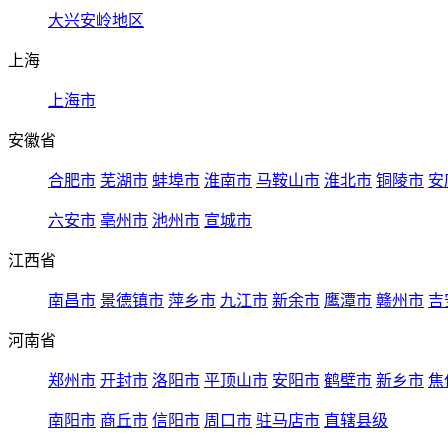
大兴安岭地区
上海
上海市
安徽省
合肥市
芜湖市
蚌埠市
淮南市
马鞍山市
淮北市
铜陵市
安
六安市
亳州市
池州市
宣城市
江西省
南昌市
景德镇市
萍乡市
九江市
新余市
鹰潭市
赣州市
吉
河南省
郑州市
开封市
洛阳市
平顶山市
安阳市
鹤壁市
新乡市
焦
南阳市
商丘市
信阳市
周口市
驻马店市
直辖县级