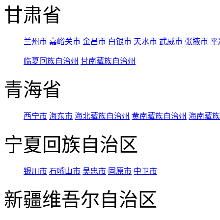
甘肃省
兰州市
嘉峪关市
金昌市
白银市
天水市
武威市
张掖市
平
临夏回族自治州
甘南藏族自治州
青海省
西宁市
海东市
海北藏族自治州
黄南藏族自治州
海南藏族
宁夏回族自治区
银川市
石嘴山市
吴忠市
固原市
中卫市
新疆维吾尔自治区