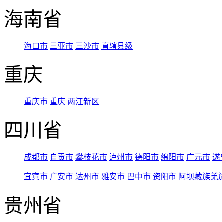
海南省
海口市
三亚市
三沙市
直辖县级
重庆
重庆市
重庆
两江新区
四川省
成都市
自贡市
攀枝花市
泸州市
德阳市
绵阳市
广元市
遂
宜宾市
广安市
达州市
雅安市
巴中市
资阳市
阿坝藏族羌
贵州省