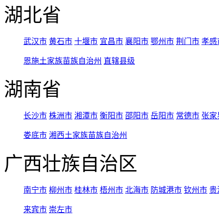
湖北省
武汉市
黄石市
十堰市
宜昌市
襄阳市
鄂州市
荆门市
孝感
恩施土家族苗族自治州
直辖县级
湖南省
长沙市
株洲市
湘潭市
衡阳市
邵阳市
岳阳市
常德市
张家
娄底市
湘西土家族苗族自治州
广西壮族自治区
南宁市
柳州市
桂林市
梧州市
北海市
防城港市
钦州市
贵
来宾市
崇左市