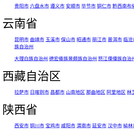
贵阳市
六盘水市
遵义市
安顺市
毕节市
铜仁市
黔西南布
云南省
昆明市
曲靖市
玉溪市
保山市
昭通市
丽江市
普洱市
临沧
族自治州
大理白族自治州
德宏傣族景颇族自治州
怒江傈僳族自治
西藏自治区
拉萨市
日喀则市
昌都市
山南地区
那曲地区
阿里地区
林
陕西省
西安市
铜川市
宝鸡市
咸阳市
渭南市
延安市
汉中市
榆林