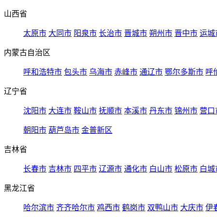
山西省
太原市
大同市
阳泉市
长治市
晋城市
朔州市
晋中市
运城
内蒙古自治区
呼和浩特市
包头市
乌海市
赤峰市
通辽市
鄂尔多斯市
呼
辽宁省
沈阳市
大连市
鞍山市
抚顺市
本溪市
丹东市
锦州市
营口
朝阳市
葫芦岛市
金普新区
吉林省
长春市
吉林市
四平市
辽源市
通化市
白山市
松原市
白城
黑龙江省
哈尔滨市
齐齐哈尔市
鸡西市
鹤岗市
双鸭山市
大庆市
伊