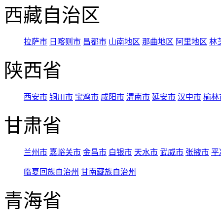
西藏自治区
拉萨市
日喀则市
昌都市
山南地区
那曲地区
阿里地区
林
陕西省
西安市
铜川市
宝鸡市
咸阳市
渭南市
延安市
汉中市
榆林
甘肃省
兰州市
嘉峪关市
金昌市
白银市
天水市
武威市
张掖市
平
临夏回族自治州
甘南藏族自治州
青海省