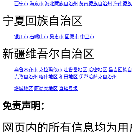
西宁市
海东市
海北藏族自治州
黄南藏族自治州
海南藏族
宁夏回族自治区
银川市
石嘴山市
吴忠市
固原市
中卫市
新疆维吾尔自治区
乌鲁木齐市
克拉玛依市
吐鲁番地区
哈密地区
昌吉回族自
克孜自治州
喀什地区
和田地区
伊犁哈萨克自治州
塔城地区
阿勒泰地区
直辖县级
免责声明：
网页内的所有信息均为用