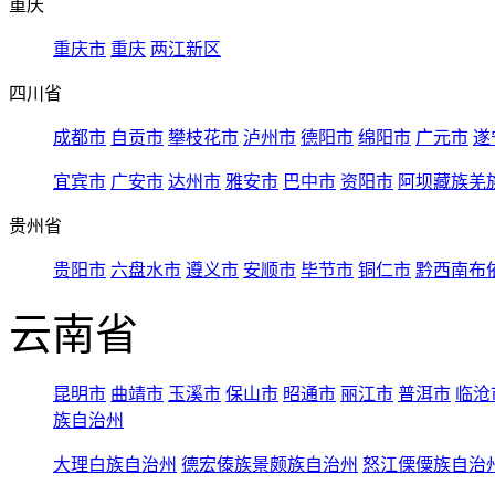
重庆
重庆市
重庆
两江新区
四川省
成都市
自贡市
攀枝花市
泸州市
德阳市
绵阳市
广元市
遂
宜宾市
广安市
达州市
雅安市
巴中市
资阳市
阿坝藏族羌
贵州省
贵阳市
六盘水市
遵义市
安顺市
毕节市
铜仁市
黔西南布
云南省
昆明市
曲靖市
玉溪市
保山市
昭通市
丽江市
普洱市
临沧
族自治州
大理白族自治州
德宏傣族景颇族自治州
怒江傈僳族自治