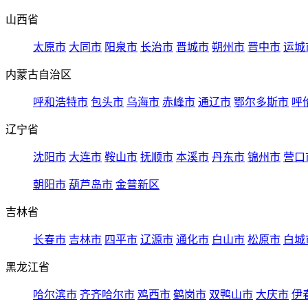
山西省
太原市
大同市
阳泉市
长治市
晋城市
朔州市
晋中市
运城
内蒙古自治区
呼和浩特市
包头市
乌海市
赤峰市
通辽市
鄂尔多斯市
呼
辽宁省
沈阳市
大连市
鞍山市
抚顺市
本溪市
丹东市
锦州市
营口
朝阳市
葫芦岛市
金普新区
吉林省
长春市
吉林市
四平市
辽源市
通化市
白山市
松原市
白城
黑龙江省
哈尔滨市
齐齐哈尔市
鸡西市
鹤岗市
双鸭山市
大庆市
伊