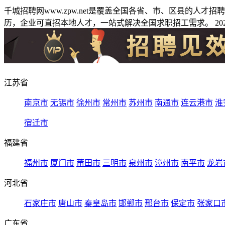
千城招聘网www.zpw.net是覆盖全国各省、市、区县的人
历，企业可直招本地人才，一站式解决全国求职招工需求。 2026
江苏省
南京市
无锡市
徐州市
常州市
苏州市
南通市
连云港市
淮
宿迁市
福建省
福州市
厦门市
莆田市
三明市
泉州市
漳州市
南平市
龙岩
河北省
石家庄市
唐山市
秦皇岛市
邯郸市
邢台市
保定市
张家口
广东省