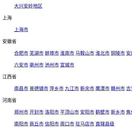
大兴安岭地区
上海
上海市
安徽省
合肥市
芜湖市
蚌埠市
淮南市
马鞍山市
淮北市
铜陵市
安
六安市
亳州市
池州市
宣城市
江西省
南昌市
景德镇市
萍乡市
九江市
新余市
鹰潭市
赣州市
吉
河南省
郑州市
开封市
洛阳市
平顶山市
安阳市
鹤壁市
新乡市
焦
南阳市
商丘市
信阳市
周口市
驻马店市
直辖县级