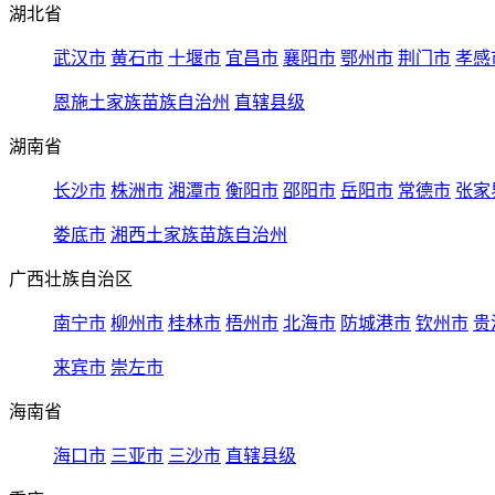
湖北省
武汉市
黄石市
十堰市
宜昌市
襄阳市
鄂州市
荆门市
孝感
恩施土家族苗族自治州
直辖县级
湖南省
长沙市
株洲市
湘潭市
衡阳市
邵阳市
岳阳市
常德市
张家
娄底市
湘西土家族苗族自治州
广西壮族自治区
南宁市
柳州市
桂林市
梧州市
北海市
防城港市
钦州市
贵
来宾市
崇左市
海南省
海口市
三亚市
三沙市
直辖县级