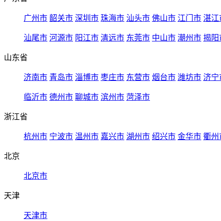
广州市
韶关市
深圳市
珠海市
汕头市
佛山市
江门市
湛江
汕尾市
河源市
阳江市
清远市
东莞市
中山市
潮州市
揭阳
山东省
济南市
青岛市
淄博市
枣庄市
东营市
烟台市
潍坊市
济宁
临沂市
德州市
聊城市
滨州市
菏泽市
浙江省
杭州市
宁波市
温州市
嘉兴市
湖州市
绍兴市
金华市
衢州
北京
北京市
天津
天津市