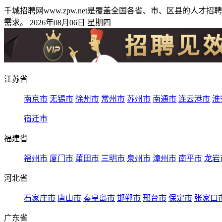
千城招聘网www.zpw.net是覆盖全国各省、市、区县的
需求。 2026年08月06日 星期四
江苏省
南京市
无锡市
徐州市
常州市
苏州市
南通市
连云港市
淮
宿迁市
福建省
福州市
厦门市
莆田市
三明市
泉州市
漳州市
南平市
龙岩
河北省
石家庄市
唐山市
秦皇岛市
邯郸市
邢台市
保定市
张家口
广东省