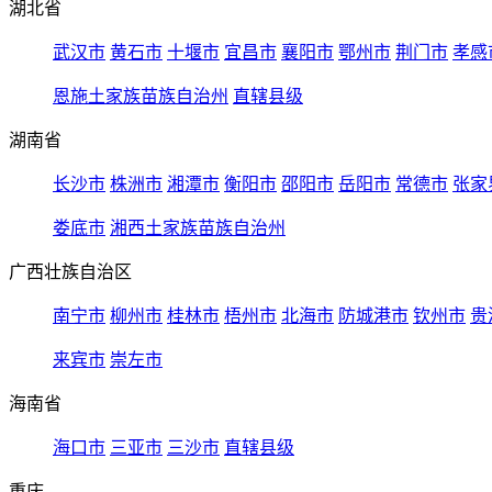
湖北省
武汉市
黄石市
十堰市
宜昌市
襄阳市
鄂州市
荆门市
孝感
恩施土家族苗族自治州
直辖县级
湖南省
长沙市
株洲市
湘潭市
衡阳市
邵阳市
岳阳市
常德市
张家
娄底市
湘西土家族苗族自治州
广西壮族自治区
南宁市
柳州市
桂林市
梧州市
北海市
防城港市
钦州市
贵
来宾市
崇左市
海南省
海口市
三亚市
三沙市
直辖县级
重庆