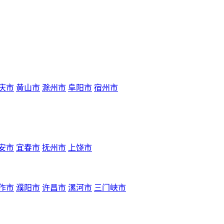
庆市
黄山市
滁州市
阜阳市
宿州市
安市
宜春市
抚州市
上饶市
作市
濮阳市
许昌市
漯河市
三门峡市