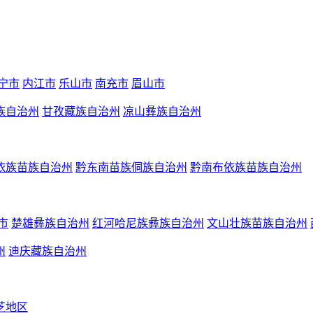
宁市
内江市
乐山市
南充市
眉山市
族自治州
甘孜藏族自治州
凉山彝族自治州
依族苗族自治州
黔东南苗族侗族自治州
黔南布依族苗族自治州
市
楚雄彝族自治州
红河哈尼族彝族自治州
文山壮族苗族自治州
州
迪庆藏族自治州
芝地区