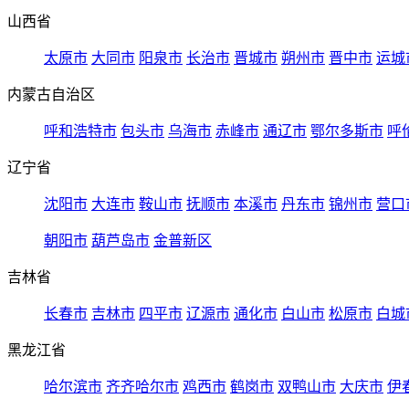
山西省
太原市
大同市
阳泉市
长治市
晋城市
朔州市
晋中市
运城
内蒙古自治区
呼和浩特市
包头市
乌海市
赤峰市
通辽市
鄂尔多斯市
呼
辽宁省
沈阳市
大连市
鞍山市
抚顺市
本溪市
丹东市
锦州市
营口
朝阳市
葫芦岛市
金普新区
吉林省
长春市
吉林市
四平市
辽源市
通化市
白山市
松原市
白城
黑龙江省
哈尔滨市
齐齐哈尔市
鸡西市
鹤岗市
双鸭山市
大庆市
伊