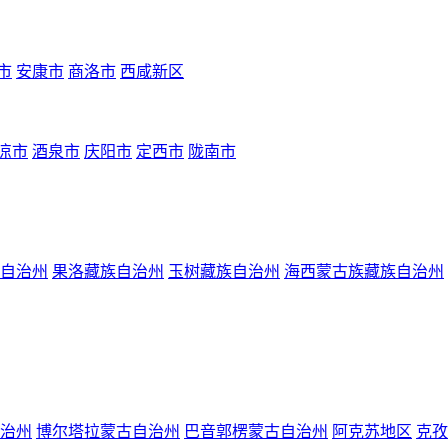
市
安康市
商洛市
西咸新区
凉市
酒泉市
庆阳市
定西市
陇南市
自治州
果洛藏族自治州
玉树藏族自治州
海西蒙古族藏族自治州
治州
博尔塔拉蒙古自治州
巴音郭楞蒙古自治州
阿克苏地区
克孜