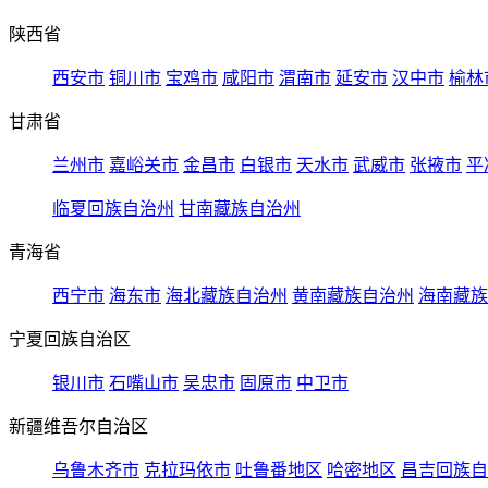
陕西省
西安市
铜川市
宝鸡市
咸阳市
渭南市
延安市
汉中市
榆林
甘肃省
兰州市
嘉峪关市
金昌市
白银市
天水市
武威市
张掖市
平
临夏回族自治州
甘南藏族自治州
青海省
西宁市
海东市
海北藏族自治州
黄南藏族自治州
海南藏族
宁夏回族自治区
银川市
石嘴山市
吴忠市
固原市
中卫市
新疆维吾尔自治区
乌鲁木齐市
克拉玛依市
吐鲁番地区
哈密地区
昌吉回族自