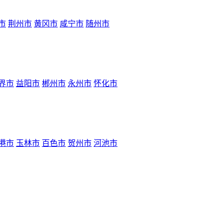
市
荆州市
黄冈市
咸宁市
随州市
界市
益阳市
郴州市
永州市
怀化市
港市
玉林市
百色市
贺州市
河池市