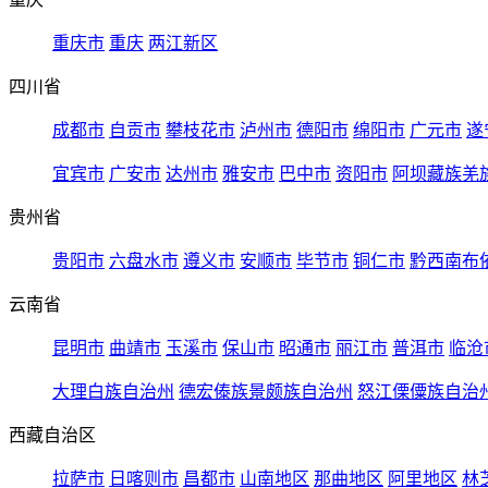
重庆市
重庆
两江新区
四川省
成都市
自贡市
攀枝花市
泸州市
德阳市
绵阳市
广元市
遂
宜宾市
广安市
达州市
雅安市
巴中市
资阳市
阿坝藏族羌
贵州省
贵阳市
六盘水市
遵义市
安顺市
毕节市
铜仁市
黔西南布
云南省
昆明市
曲靖市
玉溪市
保山市
昭通市
丽江市
普洱市
临沧
大理白族自治州
德宏傣族景颇族自治州
怒江傈僳族自治
西藏自治区
拉萨市
日喀则市
昌都市
山南地区
那曲地区
阿里地区
林