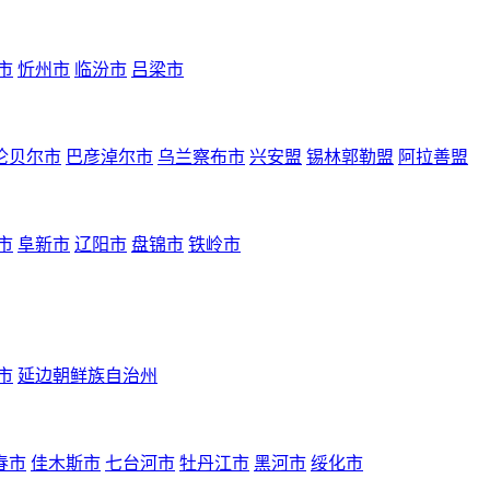
市
忻州市
临汾市
吕梁市
伦贝尔市
巴彦淖尔市
乌兰察布市
兴安盟
锡林郭勒盟
阿拉善盟
市
阜新市
辽阳市
盘锦市
铁岭市
市
延边朝鲜族自治州
春市
佳木斯市
七台河市
牡丹江市
黑河市
绥化市