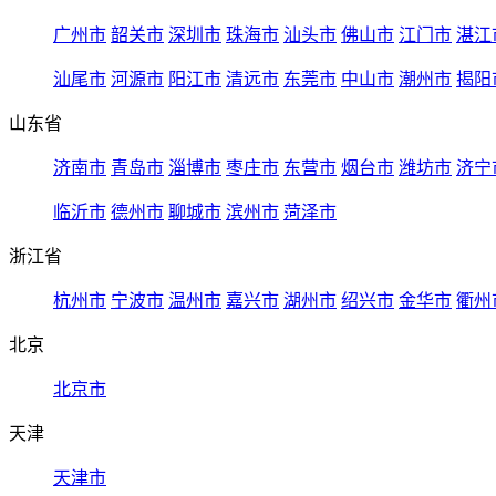
广州市
韶关市
深圳市
珠海市
汕头市
佛山市
江门市
湛江
汕尾市
河源市
阳江市
清远市
东莞市
中山市
潮州市
揭阳
山东省
济南市
青岛市
淄博市
枣庄市
东营市
烟台市
潍坊市
济宁
临沂市
德州市
聊城市
滨州市
菏泽市
浙江省
杭州市
宁波市
温州市
嘉兴市
湖州市
绍兴市
金华市
衢州
北京
北京市
天津
天津市