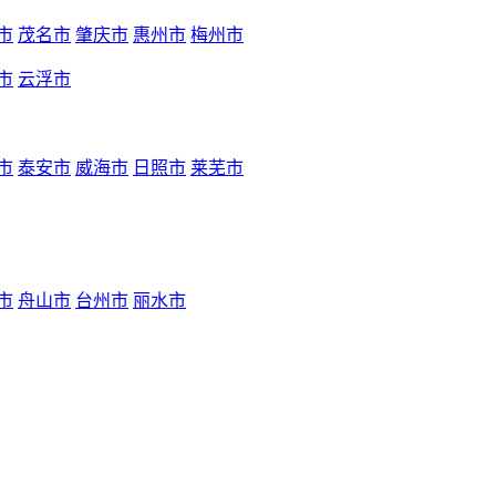
市
茂名市
肇庆市
惠州市
梅州市
市
云浮市
市
泰安市
威海市
日照市
莱芜市
市
舟山市
台州市
丽水市