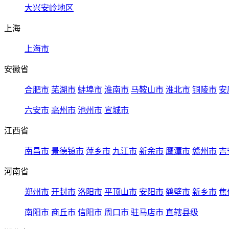
大兴安岭地区
上海
上海市
安徽省
合肥市
芜湖市
蚌埠市
淮南市
马鞍山市
淮北市
铜陵市
安
六安市
亳州市
池州市
宣城市
江西省
南昌市
景德镇市
萍乡市
九江市
新余市
鹰潭市
赣州市
吉
河南省
郑州市
开封市
洛阳市
平顶山市
安阳市
鹤壁市
新乡市
焦
南阳市
商丘市
信阳市
周口市
驻马店市
直辖县级