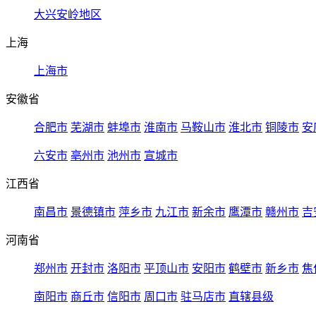
大兴安岭地区
上海
上海市
安徽省
合肥市
芜湖市
蚌埠市
淮南市
马鞍山市
淮北市
铜陵市
安
六安市
亳州市
池州市
宣城市
江西省
南昌市
景德镇市
萍乡市
九江市
新余市
鹰潭市
赣州市
吉
河南省
郑州市
开封市
洛阳市
平顶山市
安阳市
鹤壁市
新乡市
焦
南阳市
商丘市
信阳市
周口市
驻马店市
直辖县级