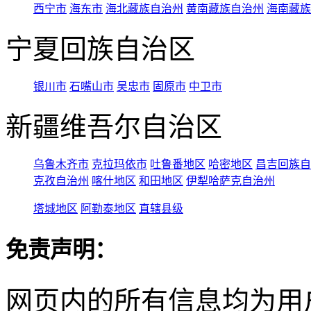
西宁市
海东市
海北藏族自治州
黄南藏族自治州
海南藏族
宁夏回族自治区
银川市
石嘴山市
吴忠市
固原市
中卫市
新疆维吾尔自治区
乌鲁木齐市
克拉玛依市
吐鲁番地区
哈密地区
昌吉回族自
克孜自治州
喀什地区
和田地区
伊犁哈萨克自治州
塔城地区
阿勒泰地区
直辖县级
免责声明：
网页内的所有信息均为用