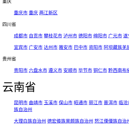
重庆
重庆市
重庆
两江新区
四川省
成都市
自贡市
攀枝花市
泸州市
德阳市
绵阳市
广元市
遂
宜宾市
广安市
达州市
雅安市
巴中市
资阳市
阿坝藏族羌
贵州省
贵阳市
六盘水市
遵义市
安顺市
毕节市
铜仁市
黔西南布
云南省
昆明市
曲靖市
玉溪市
保山市
昭通市
丽江市
普洱市
临沧
族自治州
大理白族自治州
德宏傣族景颇族自治州
怒江傈僳族自治