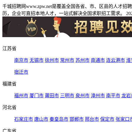
千城招聘网www.zpw.net是覆盖全国各省、市、区县的人
历，企业可直招本地人才，一站式解决全国求职招工需求。 2026
江苏省
南京市
无锡市
徐州市
常州市
苏州市
南通市
连云港市
淮
宿迁市
福建省
福州市
厦门市
莆田市
三明市
泉州市
漳州市
南平市
龙岩
河北省
石家庄市
唐山市
秦皇岛市
邯郸市
邢台市
保定市
张家口
广东省