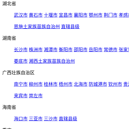
湖北省
武汉市
黄石市
十堰市
宜昌市
襄阳市
鄂州市
荆门市
孝感
恩施土家族苗族自治州
直辖县级
湖南省
长沙市
株洲市
湘潭市
衡阳市
邵阳市
岳阳市
常德市
张家
娄底市
湘西土家族苗族自治州
广西壮族自治区
南宁市
柳州市
桂林市
梧州市
北海市
防城港市
钦州市
贵
来宾市
崇左市
海南省
海口市
三亚市
三沙市
直辖县级