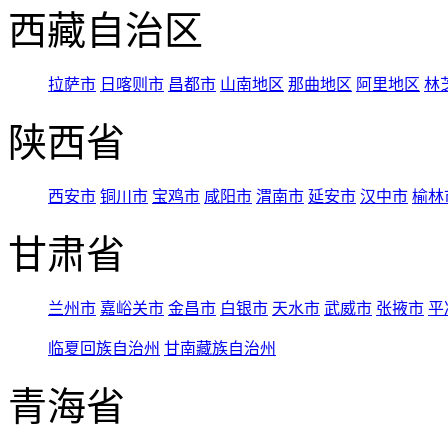
西藏自治区
拉萨市
日喀则市
昌都市
山南地区
那曲地区
阿里地区
林
陕西省
西安市
铜川市
宝鸡市
咸阳市
渭南市
延安市
汉中市
榆林
甘肃省
兰州市
嘉峪关市
金昌市
白银市
天水市
武威市
张掖市
平
临夏回族自治州
甘南藏族自治州
青海省