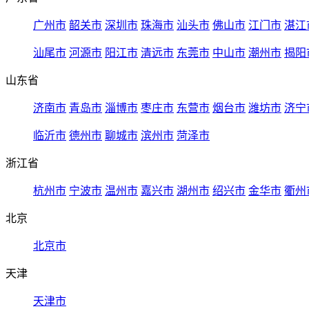
广州市
韶关市
深圳市
珠海市
汕头市
佛山市
江门市
湛江
汕尾市
河源市
阳江市
清远市
东莞市
中山市
潮州市
揭阳
山东省
济南市
青岛市
淄博市
枣庄市
东营市
烟台市
潍坊市
济宁
临沂市
德州市
聊城市
滨州市
菏泽市
浙江省
杭州市
宁波市
温州市
嘉兴市
湖州市
绍兴市
金华市
衢州
北京
北京市
天津
天津市