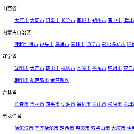
山西省
太原市
大同市
阳泉市
长治市
晋城市
朔州市
晋中市
运城
内蒙古自治区
呼和浩特市
包头市
乌海市
赤峰市
通辽市
鄂尔多斯市
呼
辽宁省
沈阳市
大连市
鞍山市
抚顺市
本溪市
丹东市
锦州市
营口
朝阳市
葫芦岛市
金普新区
吉林省
长春市
吉林市
四平市
辽源市
通化市
白山市
松原市
白城
黑龙江省
哈尔滨市
齐齐哈尔市
鸡西市
鹤岗市
双鸭山市
大庆市
伊