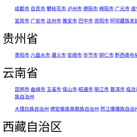
成都市
自贡市
攀枝花市
泸州市
德阳市
绵阳市
广元市
遂
宜宾市
广安市
达州市
雅安市
巴中市
资阳市
阿坝藏族羌
贵州省
贵阳市
六盘水市
遵义市
安顺市
毕节市
铜仁市
黔西南布
云南省
昆明市
曲靖市
玉溪市
保山市
昭通市
丽江市
普洱市
临沧
族自治州
大理白族自治州
德宏傣族景颇族自治州
怒江傈僳族自治
西藏自治区