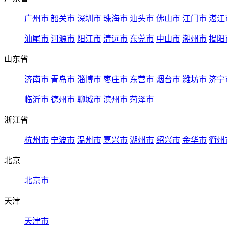
广州市
韶关市
深圳市
珠海市
汕头市
佛山市
江门市
湛江
汕尾市
河源市
阳江市
清远市
东莞市
中山市
潮州市
揭阳
山东省
济南市
青岛市
淄博市
枣庄市
东营市
烟台市
潍坊市
济宁
临沂市
德州市
聊城市
滨州市
菏泽市
浙江省
杭州市
宁波市
温州市
嘉兴市
湖州市
绍兴市
金华市
衢州
北京
北京市
天津
天津市