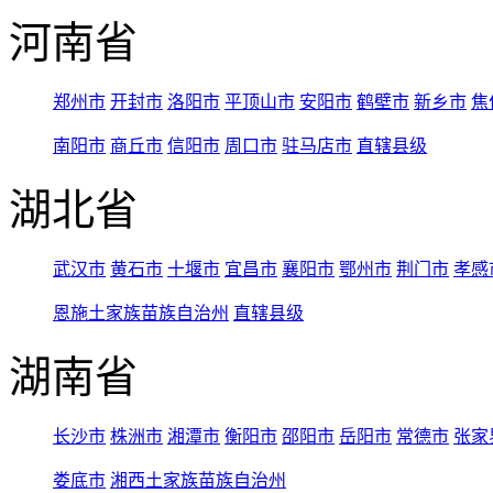
河南省
郑州市
开封市
洛阳市
平顶山市
安阳市
鹤壁市
新乡市
焦
南阳市
商丘市
信阳市
周口市
驻马店市
直辖县级
湖北省
武汉市
黄石市
十堰市
宜昌市
襄阳市
鄂州市
荆门市
孝感
恩施土家族苗族自治州
直辖县级
湖南省
长沙市
株洲市
湘潭市
衡阳市
邵阳市
岳阳市
常德市
张家
娄底市
湘西土家族苗族自治州