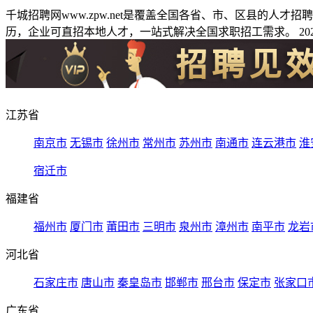
千城招聘网www.zpw.net是覆盖全国各省、市、区县的人
历，企业可直招本地人才，一站式解决全国求职招工需求。 2026
江苏省
南京市
无锡市
徐州市
常州市
苏州市
南通市
连云港市
淮
宿迁市
福建省
福州市
厦门市
莆田市
三明市
泉州市
漳州市
南平市
龙岩
河北省
石家庄市
唐山市
秦皇岛市
邯郸市
邢台市
保定市
张家口
广东省