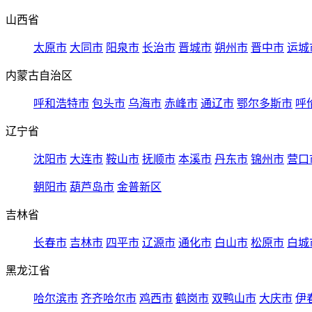
山西省
太原市
大同市
阳泉市
长治市
晋城市
朔州市
晋中市
运城
内蒙古自治区
呼和浩特市
包头市
乌海市
赤峰市
通辽市
鄂尔多斯市
呼
辽宁省
沈阳市
大连市
鞍山市
抚顺市
本溪市
丹东市
锦州市
营口
朝阳市
葫芦岛市
金普新区
吉林省
长春市
吉林市
四平市
辽源市
通化市
白山市
松原市
白城
黑龙江省
哈尔滨市
齐齐哈尔市
鸡西市
鹤岗市
双鸭山市
大庆市
伊