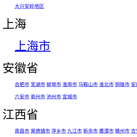
大兴安岭地区
上海
上海市
安徽省
合肥市
芜湖市
蚌埠市
淮南市
马鞍山市
淮北市
铜陵市
安
六安市
亳州市
池州市
宣城市
江西省
南昌市
景德镇市
萍乡市
九江市
新余市
鹰潭市
赣州市
吉