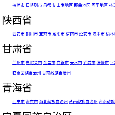
拉萨市
日喀则市
昌都市
山南地区
那曲地区
阿里地区
林
陕西省
西安市
铜川市
宝鸡市
咸阳市
渭南市
延安市
汉中市
榆林
甘肃省
兰州市
嘉峪关市
金昌市
白银市
天水市
武威市
张掖市
平
临夏回族自治州
甘南藏族自治州
青海省
西宁市
海东市
海北藏族自治州
黄南藏族自治州
海南藏族