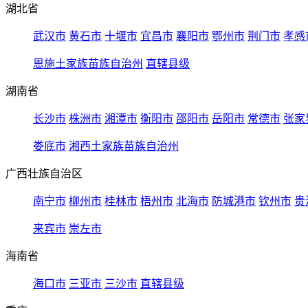
湖北省
武汉市
黄石市
十堰市
宜昌市
襄阳市
鄂州市
荆门市
孝感
恩施土家族苗族自治州
直辖县级
湖南省
长沙市
株洲市
湘潭市
衡阳市
邵阳市
岳阳市
常德市
张家
娄底市
湘西土家族苗族自治州
广西壮族自治区
南宁市
柳州市
桂林市
梧州市
北海市
防城港市
钦州市
贵
来宾市
崇左市
海南省
海口市
三亚市
三沙市
直辖县级