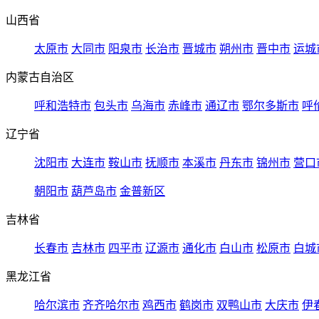
山西省
太原市
大同市
阳泉市
长治市
晋城市
朔州市
晋中市
运城
内蒙古自治区
呼和浩特市
包头市
乌海市
赤峰市
通辽市
鄂尔多斯市
呼
辽宁省
沈阳市
大连市
鞍山市
抚顺市
本溪市
丹东市
锦州市
营口
朝阳市
葫芦岛市
金普新区
吉林省
长春市
吉林市
四平市
辽源市
通化市
白山市
松原市
白城
黑龙江省
哈尔滨市
齐齐哈尔市
鸡西市
鹤岗市
双鸭山市
大庆市
伊