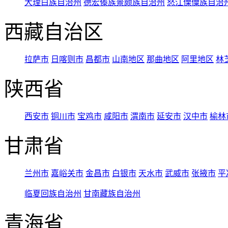
大理白族自治州
德宏傣族景颇族自治州
怒江傈僳族自治
西藏自治区
拉萨市
日喀则市
昌都市
山南地区
那曲地区
阿里地区
林
陕西省
西安市
铜川市
宝鸡市
咸阳市
渭南市
延安市
汉中市
榆林
甘肃省
兰州市
嘉峪关市
金昌市
白银市
天水市
武威市
张掖市
平
临夏回族自治州
甘南藏族自治州
青海省