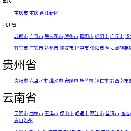
重庆
重庆市
重庆
两江新区
四川省
成都市
自贡市
攀枝花市
泸州市
德阳市
绵阳市
广元市
遂
宜宾市
广安市
达州市
雅安市
巴中市
资阳市
阿坝藏族羌
贵州省
贵阳市
六盘水市
遵义市
安顺市
毕节市
铜仁市
黔西南布
云南省
昆明市
曲靖市
玉溪市
保山市
昭通市
丽江市
普洱市
临沧
族自治州