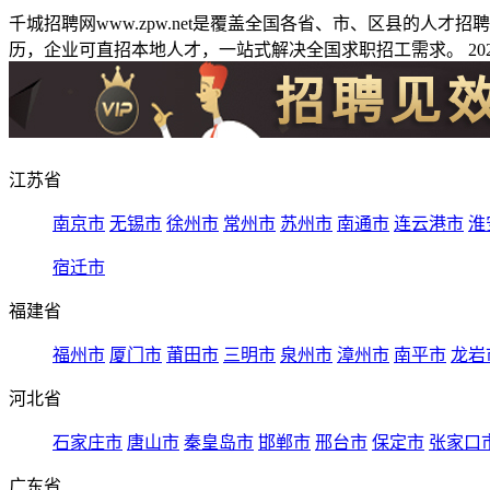
千城招聘网www.zpw.net是覆盖全国各省、市、区县的人
历，企业可直招本地人才，一站式解决全国求职招工需求。 2026
江苏省
南京市
无锡市
徐州市
常州市
苏州市
南通市
连云港市
淮
宿迁市
福建省
福州市
厦门市
莆田市
三明市
泉州市
漳州市
南平市
龙岩
河北省
石家庄市
唐山市
秦皇岛市
邯郸市
邢台市
保定市
张家口
广东省