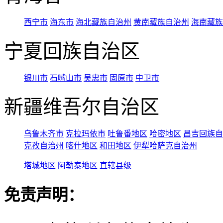
西宁市
海东市
海北藏族自治州
黄南藏族自治州
海南藏族
宁夏回族自治区
银川市
石嘴山市
吴忠市
固原市
中卫市
新疆维吾尔自治区
乌鲁木齐市
克拉玛依市
吐鲁番地区
哈密地区
昌吉回族自
克孜自治州
喀什地区
和田地区
伊犁哈萨克自治州
塔城地区
阿勒泰地区
直辖县级
免责声明：