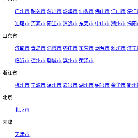
广州市
韶关市
深圳市
珠海市
汕头市
佛山市
江门市
湛江
汕尾市
河源市
阳江市
清远市
东莞市
中山市
潮州市
揭阳
山东省
济南市
青岛市
淄博市
枣庄市
东营市
烟台市
潍坊市
济宁
临沂市
德州市
聊城市
滨州市
菏泽市
浙江省
杭州市
宁波市
温州市
嘉兴市
湖州市
绍兴市
金华市
衢州
北京
北京市
天津
天津市