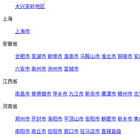
大兴安岭地区
上海
上海市
安徽省
合肥市
芜湖市
蚌埠市
淮南市
马鞍山市
淮北市
铜陵市
安
六安市
亳州市
池州市
宣城市
江西省
南昌市
景德镇市
萍乡市
九江市
新余市
鹰潭市
赣州市
吉
河南省
郑州市
开封市
洛阳市
平顶山市
安阳市
鹤壁市
新乡市
焦
南阳市
商丘市
信阳市
周口市
驻马店市
直辖县级