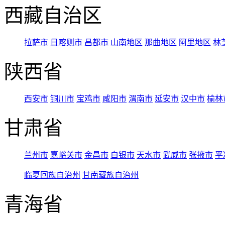
西藏自治区
拉萨市
日喀则市
昌都市
山南地区
那曲地区
阿里地区
林
陕西省
西安市
铜川市
宝鸡市
咸阳市
渭南市
延安市
汉中市
榆林
甘肃省
兰州市
嘉峪关市
金昌市
白银市
天水市
武威市
张掖市
平
临夏回族自治州
甘南藏族自治州
青海省