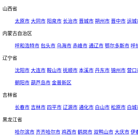
山西省
太原市
大同市
阳泉市
长治市
晋城市
朔州市
晋中市
运城
内蒙古自治区
呼和浩特市
包头市
乌海市
赤峰市
通辽市
鄂尔多斯市
呼
辽宁省
沈阳市
大连市
鞍山市
抚顺市
本溪市
丹东市
锦州市
营口
朝阳市
葫芦岛市
金普新区
吉林省
长春市
吉林市
四平市
辽源市
通化市
白山市
松原市
白城
黑龙江省
哈尔滨市
齐齐哈尔市
鸡西市
鹤岗市
双鸭山市
大庆市
伊