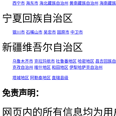
西宁市
海东市
海北藏族自治州
黄南藏族自治州
海南藏族
宁夏回族自治区
银川市
石嘴山市
吴忠市
固原市
中卫市
新疆维吾尔自治区
乌鲁木齐市
克拉玛依市
吐鲁番地区
哈密地区
昌吉回族自
克孜自治州
喀什地区
和田地区
伊犁哈萨克自治州
塔城地区
阿勒泰地区
直辖县级
免责声明：
网页内的所有信息均为用