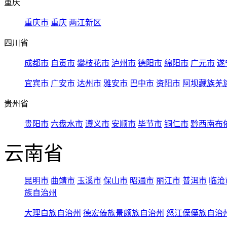
重庆
重庆市
重庆
两江新区
四川省
成都市
自贡市
攀枝花市
泸州市
德阳市
绵阳市
广元市
遂
宜宾市
广安市
达州市
雅安市
巴中市
资阳市
阿坝藏族羌
贵州省
贵阳市
六盘水市
遵义市
安顺市
毕节市
铜仁市
黔西南布
云南省
昆明市
曲靖市
玉溪市
保山市
昭通市
丽江市
普洱市
临沧
族自治州
大理白族自治州
德宏傣族景颇族自治州
怒江傈僳族自治