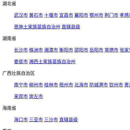
湖北省
武汉市
黄石市
十堰市
宜昌市
襄阳市
鄂州市
荆门市
孝感
恩施土家族苗族自治州
直辖县级
湖南省
长沙市
株洲市
湘潭市
衡阳市
邵阳市
岳阳市
常德市
张家
娄底市
湘西土家族苗族自治州
广西壮族自治区
南宁市
柳州市
桂林市
梧州市
北海市
防城港市
钦州市
贵
来宾市
崇左市
海南省
海口市
三亚市
三沙市
直辖县级