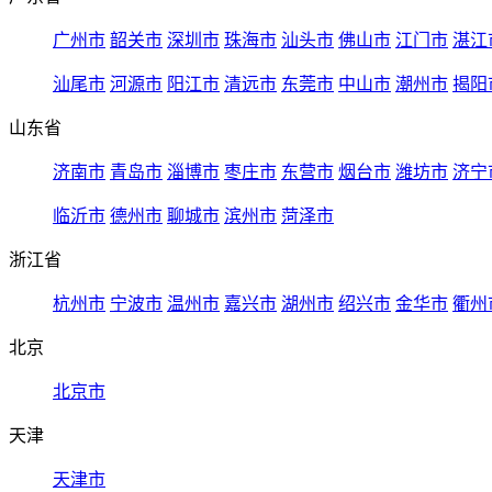
广州市
韶关市
深圳市
珠海市
汕头市
佛山市
江门市
湛江
汕尾市
河源市
阳江市
清远市
东莞市
中山市
潮州市
揭阳
山东省
济南市
青岛市
淄博市
枣庄市
东营市
烟台市
潍坊市
济宁
临沂市
德州市
聊城市
滨州市
菏泽市
浙江省
杭州市
宁波市
温州市
嘉兴市
湖州市
绍兴市
金华市
衢州
北京
北京市
天津
天津市