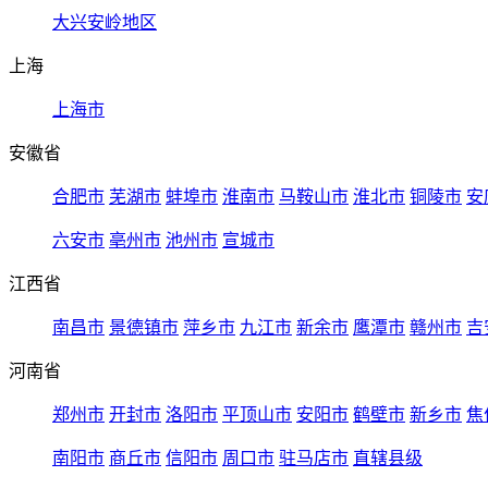
大兴安岭地区
上海
上海市
安徽省
合肥市
芜湖市
蚌埠市
淮南市
马鞍山市
淮北市
铜陵市
安
六安市
亳州市
池州市
宣城市
江西省
南昌市
景德镇市
萍乡市
九江市
新余市
鹰潭市
赣州市
吉
河南省
郑州市
开封市
洛阳市
平顶山市
安阳市
鹤壁市
新乡市
焦
南阳市
商丘市
信阳市
周口市
驻马店市
直辖县级