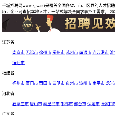
千城招聘网www.zpw.net是覆盖全国各省、市、区县的人
历，企业可直招本地人才，一站式解决全国求职招工需求。 2026
江苏省
南京市
无锡市
徐州市
常州市
苏州市
南通市
连云港市
淮
宿迁市
福建省
福州市
厦门市
莆田市
三明市
泉州市
漳州市
南平市
龙岩
河北省
石家庄市
唐山市
秦皇岛市
邯郸市
邢台市
保定市
张家口
广东省