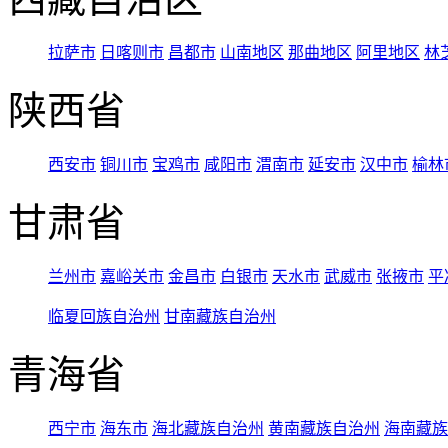
拉萨市
日喀则市
昌都市
山南地区
那曲地区
阿里地区
林
陕西省
西安市
铜川市
宝鸡市
咸阳市
渭南市
延安市
汉中市
榆林
甘肃省
兰州市
嘉峪关市
金昌市
白银市
天水市
武威市
张掖市
平
临夏回族自治州
甘南藏族自治州
青海省
西宁市
海东市
海北藏族自治州
黄南藏族自治州
海南藏族