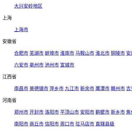
大兴安岭地区
上海
上海市
安徽省
合肥市
芜湖市
蚌埠市
淮南市
马鞍山市
淮北市
铜陵市
安
六安市
亳州市
池州市
宣城市
江西省
南昌市
景德镇市
萍乡市
九江市
新余市
鹰潭市
赣州市
吉
河南省
郑州市
开封市
洛阳市
平顶山市
安阳市
鹤壁市
新乡市
焦
南阳市
商丘市
信阳市
周口市
驻马店市
直辖县级