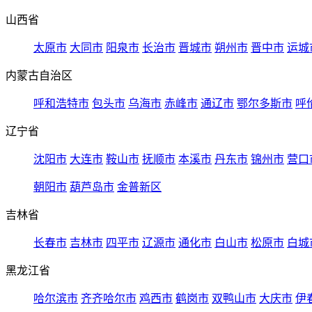
山西省
太原市
大同市
阳泉市
长治市
晋城市
朔州市
晋中市
运城
内蒙古自治区
呼和浩特市
包头市
乌海市
赤峰市
通辽市
鄂尔多斯市
呼
辽宁省
沈阳市
大连市
鞍山市
抚顺市
本溪市
丹东市
锦州市
营口
朝阳市
葫芦岛市
金普新区
吉林省
长春市
吉林市
四平市
辽源市
通化市
白山市
松原市
白城
黑龙江省
哈尔滨市
齐齐哈尔市
鸡西市
鹤岗市
双鸭山市
大庆市
伊