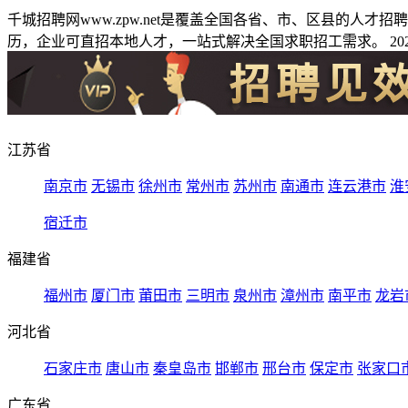
千城招聘网www.zpw.net是覆盖全国各省、市、区县的人
历，企业可直招本地人才，一站式解决全国求职招工需求。 2026
江苏省
南京市
无锡市
徐州市
常州市
苏州市
南通市
连云港市
淮
宿迁市
福建省
福州市
厦门市
莆田市
三明市
泉州市
漳州市
南平市
龙岩
河北省
石家庄市
唐山市
秦皇岛市
邯郸市
邢台市
保定市
张家口
广东省