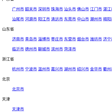
广州市
韶关市
深圳市
珠海市
汕头市
佛山市
江门市
湛江
汕尾市
河源市
阳江市
清远市
东莞市
中山市
潮州市
揭阳
山东省
济南市
青岛市
淄博市
枣庄市
东营市
烟台市
潍坊市
济宁
临沂市
德州市
聊城市
滨州市
菏泽市
浙江省
杭州市
宁波市
温州市
嘉兴市
湖州市
绍兴市
金华市
衢州
北京
北京市
天津
天津市