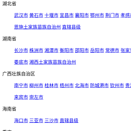
湖北省
武汉市
黄石市
十堰市
宜昌市
襄阳市
鄂州市
荆门市
孝感
恩施土家族苗族自治州
直辖县级
湖南省
长沙市
株洲市
湘潭市
衡阳市
邵阳市
岳阳市
常德市
张家
娄底市
湘西土家族苗族自治州
广西壮族自治区
南宁市
柳州市
桂林市
梧州市
北海市
防城港市
钦州市
贵
来宾市
崇左市
海南省
海口市
三亚市
三沙市
直辖县级