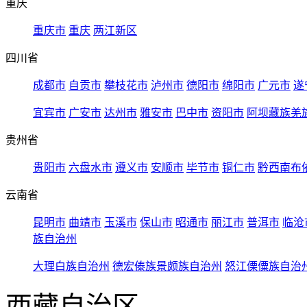
重庆
重庆市
重庆
两江新区
四川省
成都市
自贡市
攀枝花市
泸州市
德阳市
绵阳市
广元市
遂
宜宾市
广安市
达州市
雅安市
巴中市
资阳市
阿坝藏族羌
贵州省
贵阳市
六盘水市
遵义市
安顺市
毕节市
铜仁市
黔西南布
云南省
昆明市
曲靖市
玉溪市
保山市
昭通市
丽江市
普洱市
临沧
族自治州
大理白族自治州
德宏傣族景颇族自治州
怒江傈僳族自治
西藏自治区