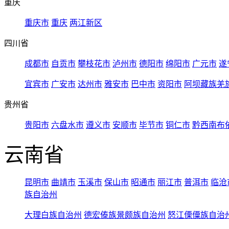
重庆
重庆市
重庆
两江新区
四川省
成都市
自贡市
攀枝花市
泸州市
德阳市
绵阳市
广元市
遂
宜宾市
广安市
达州市
雅安市
巴中市
资阳市
阿坝藏族羌
贵州省
贵阳市
六盘水市
遵义市
安顺市
毕节市
铜仁市
黔西南布
云南省
昆明市
曲靖市
玉溪市
保山市
昭通市
丽江市
普洱市
临沧
族自治州
大理白族自治州
德宏傣族景颇族自治州
怒江傈僳族自治