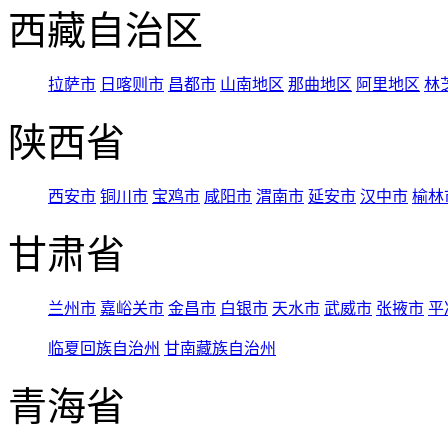
西藏自治区
拉萨市
日喀则市
昌都市
山南地区
那曲地区
阿里地区
林
陕西省
西安市
铜川市
宝鸡市
咸阳市
渭南市
延安市
汉中市
榆林
甘肃省
兰州市
嘉峪关市
金昌市
白银市
天水市
武威市
张掖市
平
临夏回族自治州
甘南藏族自治州
青海省