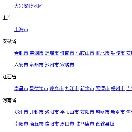
大兴安岭地区
上海
上海市
安徽省
合肥市
芜湖市
蚌埠市
淮南市
马鞍山市
淮北市
铜陵市
安
六安市
亳州市
池州市
宣城市
江西省
南昌市
景德镇市
萍乡市
九江市
新余市
鹰潭市
赣州市
吉
河南省
郑州市
开封市
洛阳市
平顶山市
安阳市
鹤壁市
新乡市
焦
南阳市
商丘市
信阳市
周口市
驻马店市
直辖县级