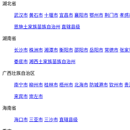
湖北省
武汉市
黄石市
十堰市
宜昌市
襄阳市
鄂州市
荆门市
孝感
恩施土家族苗族自治州
直辖县级
湖南省
长沙市
株洲市
湘潭市
衡阳市
邵阳市
岳阳市
常德市
张家
娄底市
湘西土家族苗族自治州
广西壮族自治区
南宁市
柳州市
桂林市
梧州市
北海市
防城港市
钦州市
贵
来宾市
崇左市
海南省
海口市
三亚市
三沙市
直辖县级