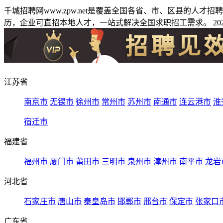
千城招聘网www.zpw.net是覆盖全国各省、市、区县的人
历，企业可直招本地人才，一站式解决全国求职招工需求。 2026
江苏省
南京市
无锡市
徐州市
常州市
苏州市
南通市
连云港市
淮
宿迁市
福建省
福州市
厦门市
莆田市
三明市
泉州市
漳州市
南平市
龙岩
河北省
石家庄市
唐山市
秦皇岛市
邯郸市
邢台市
保定市
张家口
广东省