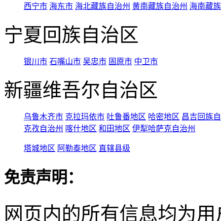
西宁市
海东市
海北藏族自治州
黄南藏族自治州
海南藏族
宁夏回族自治区
银川市
石嘴山市
吴忠市
固原市
中卫市
新疆维吾尔自治区
乌鲁木齐市
克拉玛依市
吐鲁番地区
哈密地区
昌吉回族自
克孜自治州
喀什地区
和田地区
伊犁哈萨克自治州
塔城地区
阿勒泰地区
直辖县级
免责声明：
网页内的所有信息均为用