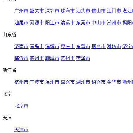
广州市
韶关市
深圳市
珠海市
汕头市
佛山市
江门市
湛江
汕尾市
河源市
阳江市
清远市
东莞市
中山市
潮州市
揭阳
山东省
济南市
青岛市
淄博市
枣庄市
东营市
烟台市
潍坊市
济宁
临沂市
德州市
聊城市
滨州市
菏泽市
浙江省
杭州市
宁波市
温州市
嘉兴市
湖州市
绍兴市
金华市
衢州
北京
北京市
天津
天津市