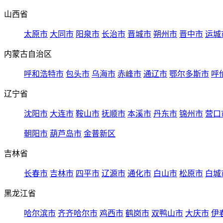
山西省
太原市
大同市
阳泉市
长治市
晋城市
朔州市
晋中市
运城
内蒙古自治区
呼和浩特市
包头市
乌海市
赤峰市
通辽市
鄂尔多斯市
呼
辽宁省
沈阳市
大连市
鞍山市
抚顺市
本溪市
丹东市
锦州市
营口
朝阳市
葫芦岛市
金普新区
吉林省
长春市
吉林市
四平市
辽源市
通化市
白山市
松原市
白城
黑龙江省
哈尔滨市
齐齐哈尔市
鸡西市
鹤岗市
双鸭山市
大庆市
伊