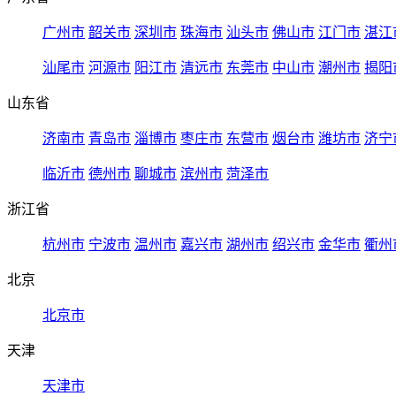
广州市
韶关市
深圳市
珠海市
汕头市
佛山市
江门市
湛江
汕尾市
河源市
阳江市
清远市
东莞市
中山市
潮州市
揭阳
山东省
济南市
青岛市
淄博市
枣庄市
东营市
烟台市
潍坊市
济宁
临沂市
德州市
聊城市
滨州市
菏泽市
浙江省
杭州市
宁波市
温州市
嘉兴市
湖州市
绍兴市
金华市
衢州
北京
北京市
天津
天津市