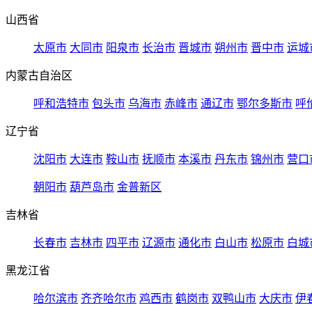
山西省
太原市
大同市
阳泉市
长治市
晋城市
朔州市
晋中市
运城
内蒙古自治区
呼和浩特市
包头市
乌海市
赤峰市
通辽市
鄂尔多斯市
呼
辽宁省
沈阳市
大连市
鞍山市
抚顺市
本溪市
丹东市
锦州市
营口
朝阳市
葫芦岛市
金普新区
吉林省
长春市
吉林市
四平市
辽源市
通化市
白山市
松原市
白城
黑龙江省
哈尔滨市
齐齐哈尔市
鸡西市
鹤岗市
双鸭山市
大庆市
伊