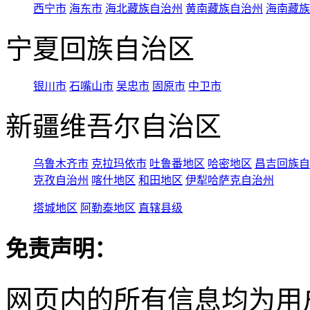
西宁市
海东市
海北藏族自治州
黄南藏族自治州
海南藏族
宁夏回族自治区
银川市
石嘴山市
吴忠市
固原市
中卫市
新疆维吾尔自治区
乌鲁木齐市
克拉玛依市
吐鲁番地区
哈密地区
昌吉回族自
克孜自治州
喀什地区
和田地区
伊犁哈萨克自治州
塔城地区
阿勒泰地区
直辖县级
免责声明：
网页内的所有信息均为用