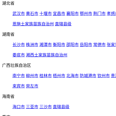
湖北省
武汉市
黄石市
十堰市
宜昌市
襄阳市
鄂州市
荆门市
孝感
恩施土家族苗族自治州
直辖县级
湖南省
长沙市
株洲市
湘潭市
衡阳市
邵阳市
岳阳市
常德市
张家
娄底市
湘西土家族苗族自治州
广西壮族自治区
南宁市
柳州市
桂林市
梧州市
北海市
防城港市
钦州市
贵
来宾市
崇左市
海南省
海口市
三亚市
三沙市
直辖县级