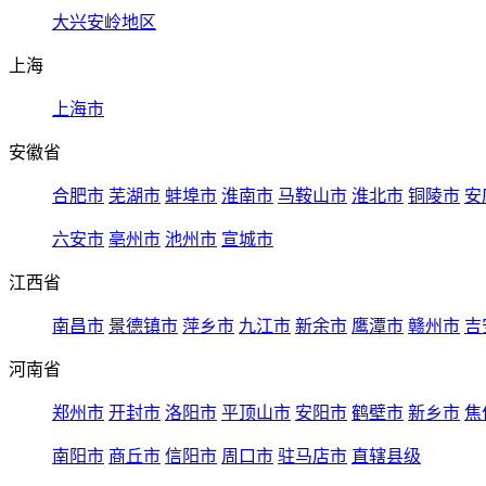
大兴安岭地区
上海
上海市
安徽省
合肥市
芜湖市
蚌埠市
淮南市
马鞍山市
淮北市
铜陵市
安
六安市
亳州市
池州市
宣城市
江西省
南昌市
景德镇市
萍乡市
九江市
新余市
鹰潭市
赣州市
吉
河南省
郑州市
开封市
洛阳市
平顶山市
安阳市
鹤壁市
新乡市
焦
南阳市
商丘市
信阳市
周口市
驻马店市
直辖县级