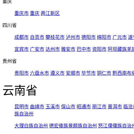
重庆
重庆市
重庆
两江新区
四川省
成都市
自贡市
攀枝花市
泸州市
德阳市
绵阳市
广元市
遂
宜宾市
广安市
达州市
雅安市
巴中市
资阳市
阿坝藏族羌
贵州省
贵阳市
六盘水市
遵义市
安顺市
毕节市
铜仁市
黔西南布
云南省
昆明市
曲靖市
玉溪市
保山市
昭通市
丽江市
普洱市
临沧
族自治州
大理白族自治州
德宏傣族景颇族自治州
怒江傈僳族自治