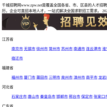
千城招聘网www.zpw.net是覆盖全国各省、市、区县的人
历，企业可直招本地人才，一站式解决全国求职招工需求。 2026
江苏省
南京市
无锡市
徐州市
常州市
苏州市
南通市
连云港市
淮
宿迁市
福建省
福州市
厦门市
莆田市
三明市
泉州市
漳州市
南平市
龙岩
河北省
石家庄市
唐山市
秦皇岛市
邯郸市
邢台市
保定市
张家口
广东省