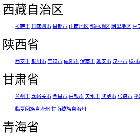
西藏自治区
拉萨市
日喀则市
昌都市
山南地区
那曲地区
阿里地区
林
陕西省
西安市
铜川市
宝鸡市
咸阳市
渭南市
延安市
汉中市
榆林
甘肃省
兰州市
嘉峪关市
金昌市
白银市
天水市
武威市
张掖市
平
临夏回族自治州
甘南藏族自治州
青海省