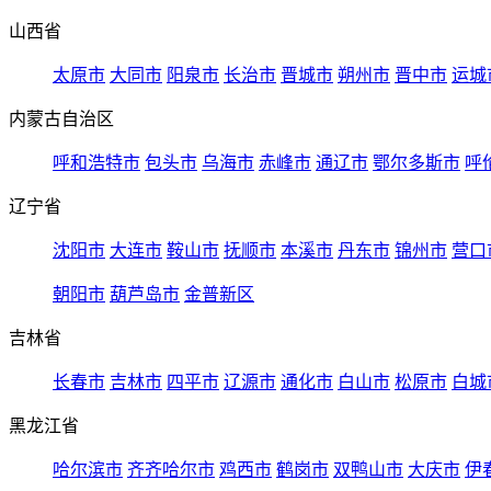
山西省
太原市
大同市
阳泉市
长治市
晋城市
朔州市
晋中市
运城
内蒙古自治区
呼和浩特市
包头市
乌海市
赤峰市
通辽市
鄂尔多斯市
呼
辽宁省
沈阳市
大连市
鞍山市
抚顺市
本溪市
丹东市
锦州市
营口
朝阳市
葫芦岛市
金普新区
吉林省
长春市
吉林市
四平市
辽源市
通化市
白山市
松原市
白城
黑龙江省
哈尔滨市
齐齐哈尔市
鸡西市
鹤岗市
双鸭山市
大庆市
伊