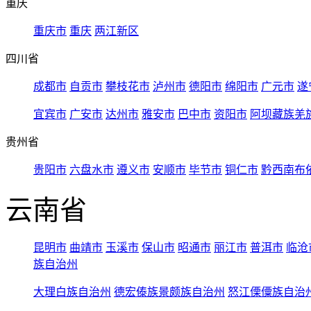
重庆
重庆市
重庆
两江新区
四川省
成都市
自贡市
攀枝花市
泸州市
德阳市
绵阳市
广元市
遂
宜宾市
广安市
达州市
雅安市
巴中市
资阳市
阿坝藏族羌
贵州省
贵阳市
六盘水市
遵义市
安顺市
毕节市
铜仁市
黔西南布
云南省
昆明市
曲靖市
玉溪市
保山市
昭通市
丽江市
普洱市
临沧
族自治州
大理白族自治州
德宏傣族景颇族自治州
怒江傈僳族自治