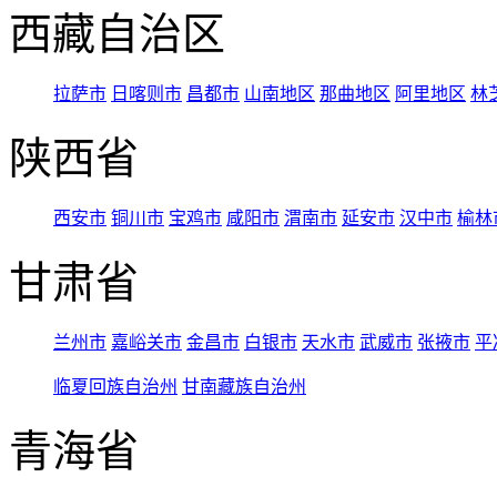
西藏自治区
拉萨市
日喀则市
昌都市
山南地区
那曲地区
阿里地区
林
陕西省
西安市
铜川市
宝鸡市
咸阳市
渭南市
延安市
汉中市
榆林
甘肃省
兰州市
嘉峪关市
金昌市
白银市
天水市
武威市
张掖市
平
临夏回族自治州
甘南藏族自治州
青海省