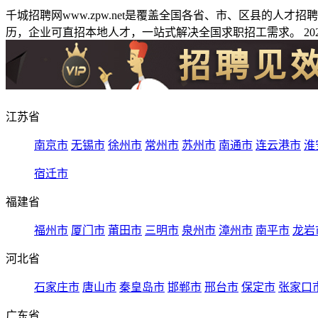
千城招聘网www.zpw.net是覆盖全国各省、市、区县的人
历，企业可直招本地人才，一站式解决全国求职招工需求。 2026
江苏省
南京市
无锡市
徐州市
常州市
苏州市
南通市
连云港市
淮
宿迁市
福建省
福州市
厦门市
莆田市
三明市
泉州市
漳州市
南平市
龙岩
河北省
石家庄市
唐山市
秦皇岛市
邯郸市
邢台市
保定市
张家口
广东省