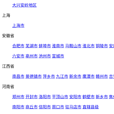
大兴安岭地区
上海
上海市
安徽省
合肥市
芜湖市
蚌埠市
淮南市
马鞍山市
淮北市
铜陵市
安
六安市
亳州市
池州市
宣城市
江西省
南昌市
景德镇市
萍乡市
九江市
新余市
鹰潭市
赣州市
吉
河南省
郑州市
开封市
洛阳市
平顶山市
安阳市
鹤壁市
新乡市
焦
南阳市
商丘市
信阳市
周口市
驻马店市
直辖县级