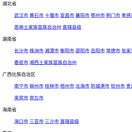
湖北省
武汉市
黄石市
十堰市
宜昌市
襄阳市
鄂州市
荆门市
孝感
恩施土家族苗族自治州
直辖县级
湖南省
长沙市
株洲市
湘潭市
衡阳市
邵阳市
岳阳市
常德市
张家
娄底市
湘西土家族苗族自治州
广西壮族自治区
南宁市
柳州市
桂林市
梧州市
北海市
防城港市
钦州市
贵
来宾市
崇左市
海南省
海口市
三亚市
三沙市
直辖县级