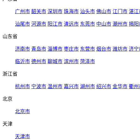
广州市
韶关市
深圳市
珠海市
汕头市
佛山市
江门市
湛江
汕尾市
河源市
阳江市
清远市
东莞市
中山市
潮州市
揭阳
山东省
济南市
青岛市
淄博市
枣庄市
东营市
烟台市
潍坊市
济宁
临沂市
德州市
聊城市
滨州市
菏泽市
浙江省
杭州市
宁波市
温州市
嘉兴市
湖州市
绍兴市
金华市
衢州
北京
北京市
天津
天津市