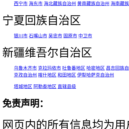
西宁市
海东市
海北藏族自治州
黄南藏族自治州
海南藏族
宁夏回族自治区
银川市
石嘴山市
吴忠市
固原市
中卫市
新疆维吾尔自治区
乌鲁木齐市
克拉玛依市
吐鲁番地区
哈密地区
昌吉回族自
克孜自治州
喀什地区
和田地区
伊犁哈萨克自治州
塔城地区
阿勒泰地区
直辖县级
免责声明：
网页内的所有信息均为用